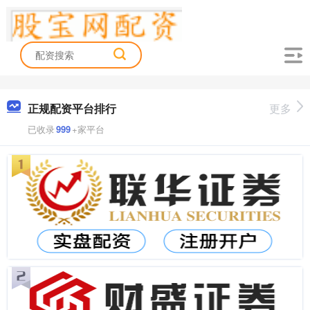
正规配资平台排行
更多
已收录
999
+家平台