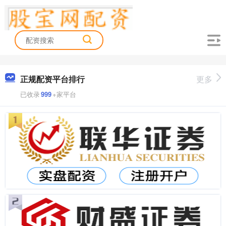
正规配资平台排行
更多
已收录
999
+家平台