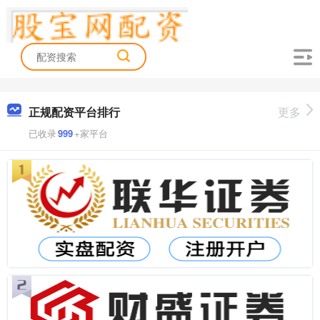
正规配资平台排行
更多
已收录
999
+家平台