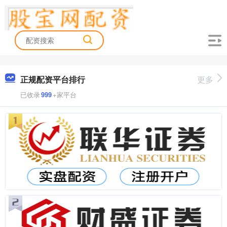
正规配资平台排行
更多
已收录
999
+家平台