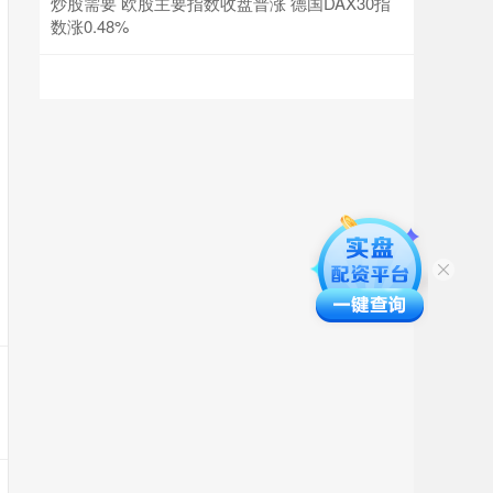
炒股需要 欧股主要指数收盘普涨 德国DAX30指
数涨0.48%