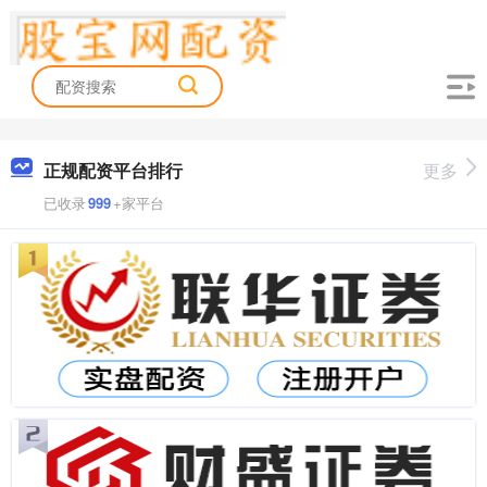
正规配资平台排行
更多
已收录
999
+家平台