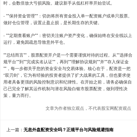
时，会数倍放大亏损风险。建议新手从低杠杆率开始尝试。
- **保持资金管理**：切勿将所有资金投入单一配资账户或单只股票。
做好仓位管理，设置止盈止损，是长期生存的关键。
- **定期查看账户**：密切关注账户资产变化，确保始终在安全线以上
运行，避免因疏忽导致意外平仓。
**总结而言**，股票配资开户是一个需要谨慎对待的过程。从**选择合
规平台**到**完成实名认证**，再到**理解协议规则**并**存入保证金
**，每一步都关乎您的资金安全与交易体验。核心在于，配资是一把
“双刃剑”，它为有经验的投资者提供了扩大战果的工具，但也要求使
用者具备更强的风险控制意识和纪律性。在开始之前，请务必确保自
己已完全了解其运作机制与潜在风险白银市股票配资，做到理性决
策，量力而行。
文章为作者独立观点，不代表股宝网配资观点
上一篇：
无息外盘配资安全吗？正规平台与风险规避指南