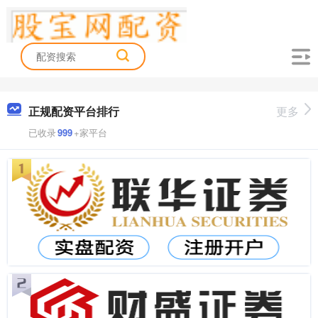
正规配资平台排行
更多
已收录
999
+家平台