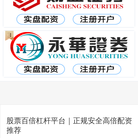
股票百倍杠杆平台｜正规安全高倍配资
推荐