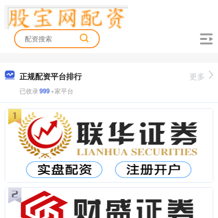
正规配资平台排行
更多
已收录
999
+家平台