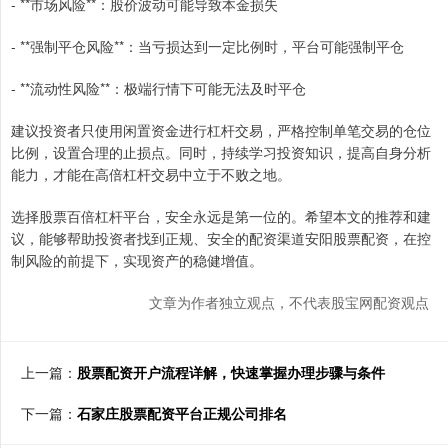
- **市场风险**：股价波动可能导致本金损失
- **强制平仓风险**：当亏损达到一定比例时，平台可能强制平仓
- **流动性风险**：极端行情下可能无法及时平仓
建议投资者只使用闲置资金进行杠杆交易，严格控制单笔交易的仓位
比例，设置合理的止损点。同时，持续学习投资知识，提高自身分析
能力，才能在高倍杠杆交易中立于不败之地。
选择股票百倍杠杆平台，安全永远是第一位的。希望本文的推荐和建
议，能够帮助投资者找到正规、安全的配资渠道安阳股票配资，在控
制风险的前提下，实现资产的稳健增值。
文章为作者独立观点，不代表股宝网配资观点
上一篇：
股票配资开户流程详解，快速掌握办理步骤与条件
下一篇：
石家庄股票配资平台正规公司排名