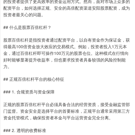
的投资者提供了更高效率的资金运用方式。然而，面对市场上众多的
配资平台，如何选择正规、安全的高倍配资渠道安阳股票配资，成为
投资者最关心的问题。
## 什么是股票百倍杠杆？
股票百倍杠杆是指投资者通过配资平台，以自有资金作为保证金，获
得最高100倍资金放大效应的交易模式。例如，投资者投入1万元本
金，通过百倍杠杆即可操作100万元的股票仓位。这种模式在行情向
好时能够显著提升收益率，但也要求投资者具备较强的风险控制能
力。
## 正规百倍杠杆平台的核心特征
### 1. 合规资质与资金保障
正规的股票百倍杠杆平台必须具备合法的经营资质，接受金融监管部
门监督。资金安全是选择平台的首要标准，正规平台通常采用第三方
资金托管模式，确保投资者本金与平台运营资金完全分离。
### 2. 透明的收费标准