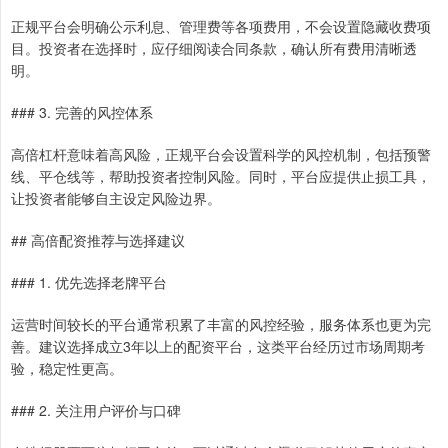
正规平台会明确公示利息、管理费等各项费用，不会设置隐藏收费项
目。投资者在选择时，应仔细阅读合同条款，确认所有费用清晰透
明。
### 3. 完善的风控体系
高倍杠杆意味着高风险，正规平台会设置科学的风控机制，包括预警
线、平仓线等，帮助投资者控制风险。同时，平台应提供止损工具，
让投资者能够自主设定风险边界。
## 高倍配资推荐与选择建议
### 1. 优先选择老牌平台
运营时间较长的平台通常积累了丰富的风控经验，服务体系也更为完
善。建议选择成立3年以上的配资平台，这类平台经历过市场周期考
验，稳定性更高。
### 2. 关注用户评价与口碑