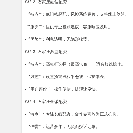
### 2. 石家庄融信配资
- **特点**：低门槛起配，风控系统完善，支持线上签约。
- **服务**：提供专业投顾建议，客服响应及时。
- **优势**：利息透明，无隐形收费。
### 3. 石家庄鼎盛配资
- **特点**：高杠杆选择（最高10倍），适合短线操作。
- **风控**：设置预警线和平仓线，保护本金。
- **用户评价**：操作便捷，提现速度快。
### 4. 石家庄金诚配资
- **特点**：专注长线配资，合作券商均为正规机构。
- **信誉**：运营多年，无负面投诉记录。