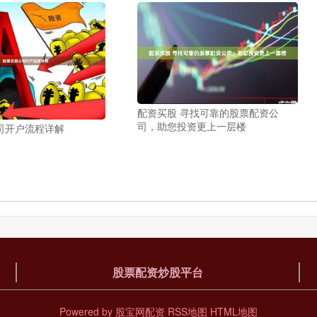
配资买股 寻找可靠的股票配资公
司，助您投资更上一层楼
司开户流程详解
股票配资炒股平台
Powered by
股宝网配资
RSS地图
HTML地图