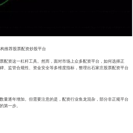
机构推荐股票配资炒股平台
票配资这一杠杆工具。然而，面对市场上众多配资平台，如何选择正
碑、监管合规性、资金安全等多维度指标，整理出石家庄股票配资平台
数量逐年增加。但需要注意的是，配资行业鱼龙混杂，部分非正规平台
的第一步。