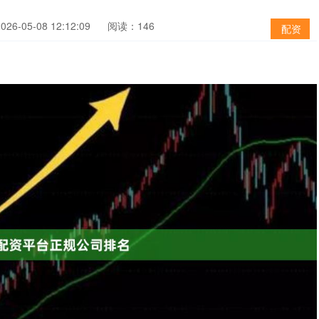
6-05-08 12:12:09
阅读：146
配资