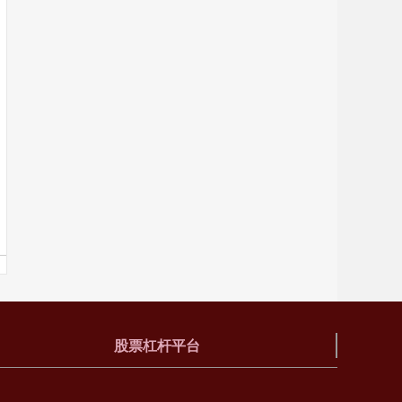
股票杠杆平台