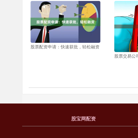
股票配资申请：快速获批，轻松融资
股票交易公
股宝网配资