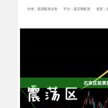
作者：股票配资业务
平台：股宝网配资
更新：202