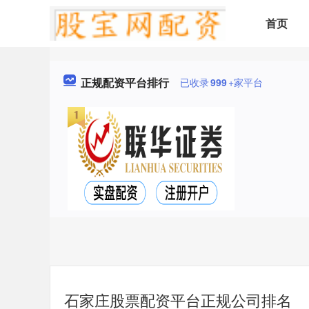
首页
正规配资平台排行
已收录
999
+家平台
石家庄股票配资平台正规公司排名