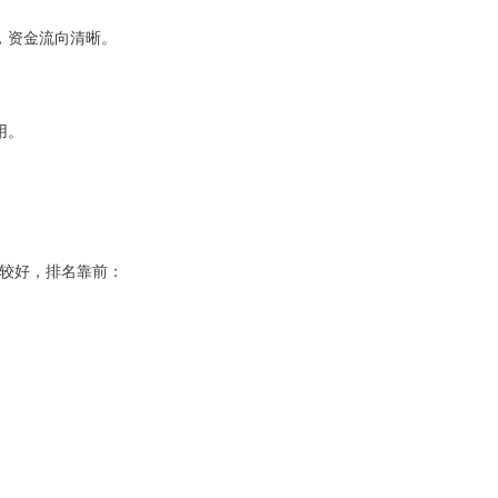
管，资金流向清晰。
。
用。
较好，排名靠前：
。