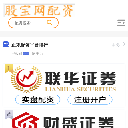
正规配资平台排行
更多
已收录
999
+家平台