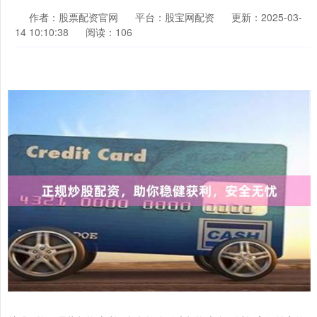
作者：股票配资官网
平台：股宝网配资
更新：2025-03-
14 10:10:38
阅读：106